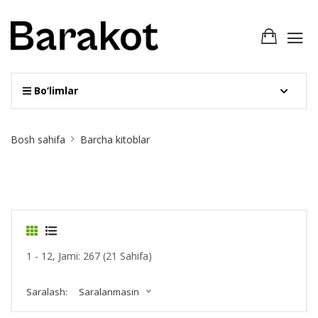
Bo‘limlar
Site
Bosh sahifa
Barcha kitoblar
Breadcrumb
1 - 12, Jami: 267 (21 Sahifa)
Saralash:
Saralanmasin