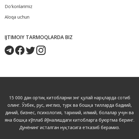
Do'konlarimiz
Aloqa uchun
IJTIMOIY TARMOQLARDA BIZ
15 000 дан ортиқ китобларни энг қулай нарҳларда сотиб
олинг. Ўзбек, рус, инглиз, турк ва бошқа тилларда бадиий,
диний, бизнес, психология, тарихий, илмий, болалар учун ва
яна бошқа кўплаб йўналишдаги китобларга буюртма беринг.
Дунёнинг исталган нуқтасига етказиб берамиз.