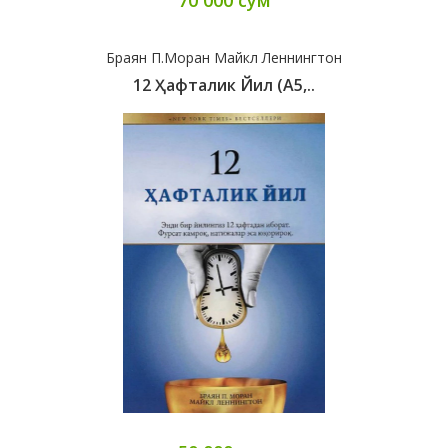
70 000 сум
Браян П.Моран Майкл Леннингтон
12 Ҳафталик Йил (А5,..