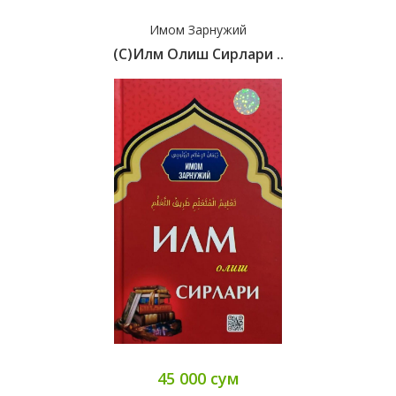
Имом Зарнужий
(с)Илм Олиш Сирлари ..
45 000 сум