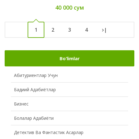
40 000 сум
1
2
3
4
|
Bo‘limlar
Абитуриентлар Учун
Бадиий Адабиётлар
Бизнес
Болалар Адабиёти
Детектив Ва Фантастик Асарлар