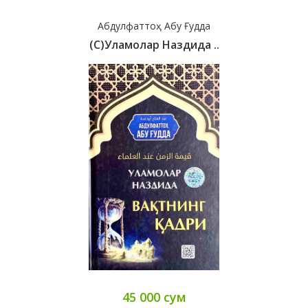
Абдулфаттоҳ Абу Ғудда
(с)Уламолар Наздида ..
45 000 сум