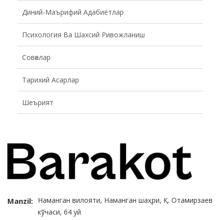
Диний-Маърифий Адабиётлар
Психология Ва Шахсий Ривожланиш
Совғалар
Тарихий Асарлар
Шеърият
Наманган вилояти, Наманган шаҳри, Қ. Отамирзаев
Manzil:
кўчаси, 64 уй