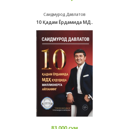
Саидмурод Давлатов
10 Қадам Ёрдамида МД..
83 000 сум