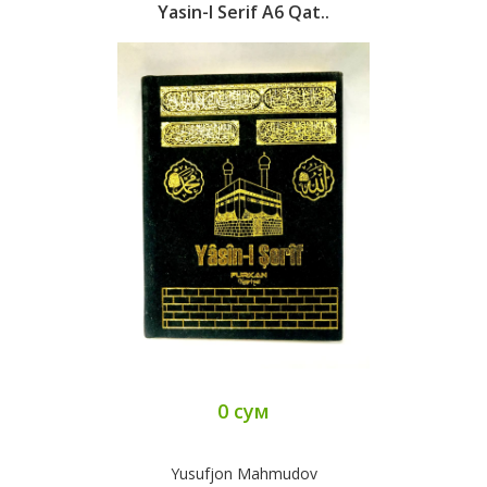
Yasin-I Serif А6 Qat..
0 сум
Yusufjon Mahmudov