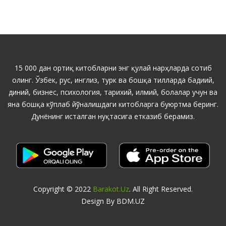
15 000 дан ортиқ китобларни энг қулай нарҳларда сотиб
олинг. Ўзбек, рус, инглиз, турк ва бошқа тилларда бадиий,
диний, бизнес, психология, тарихий, илмий, болалар учун ва
яна бошқа кўплаб йўналишдаги китобларга буюртма беринг.
Дунёнинг исталган нуқтасига етказиб берамиз.
Copyright © 2022
Barakot.uz
. All Right Reserved.
Design By BDM.UZ