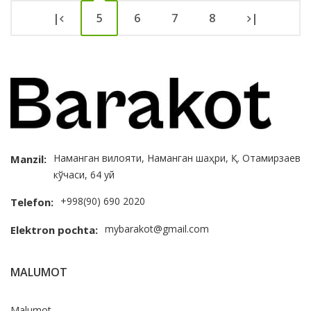
|
5
6
7
8
|
Наманган вилояти, Наманган шаҳри, Қ. Отамирзаев
Manzil:
кўчаси, 64 уй
+998(90) 690 2020
Telefon:
mybarakot@gmail.com
Elektron pochta:
MALUMOT
Malumot