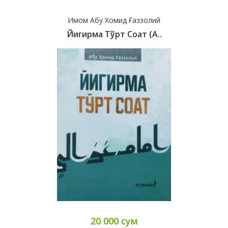
Имом Абу Хомид Ғаззолий
Йигирма Тўрт Соат (А..
20 000 сум