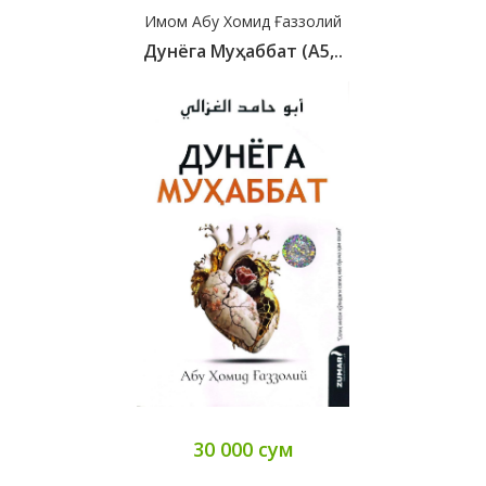
Имом Абу Хомид Ғаззолий
Дунёга Муҳаббат (А5,..
30 000 сум