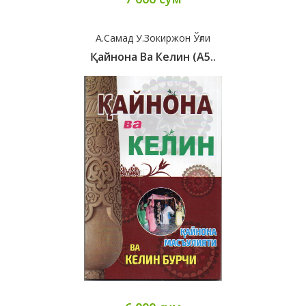
А.Самад У.Зокиржон Ўғли
Қайнона Ва Келин (А5..