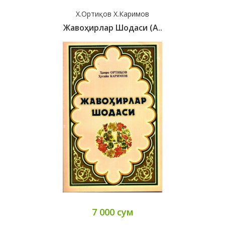
Х.Ортиқов Х.Каримов
Жавоҳирлар Шодаси (А..
7 000 сум