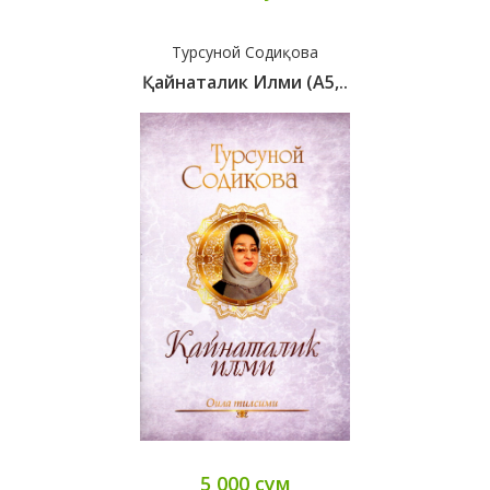
Турсуной Содиқова
Қайнаталик Илми (А5,..
5 000 сум