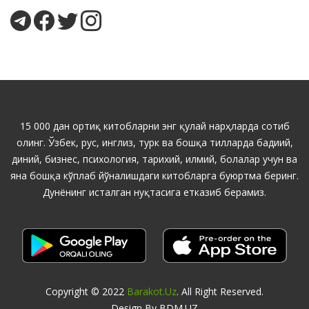
15 000 дан ортиқ китобларни энг қулай нарҳларда сотиб
олинг. Ўзбек, рус, инглиз, турк ва бошқа тилларда бадиий,
диний, бизнес, психология, тарихий, илмий, болалар учун ва
яна бошқа кўплаб йўналишдаги китобларга буюртма беринг.
Дунёнинг исталган нуқтасига етказиб берамиз.
Copyright © 2022
Barakot.uz
. All Right Reserved.
Design By BDM.UZ