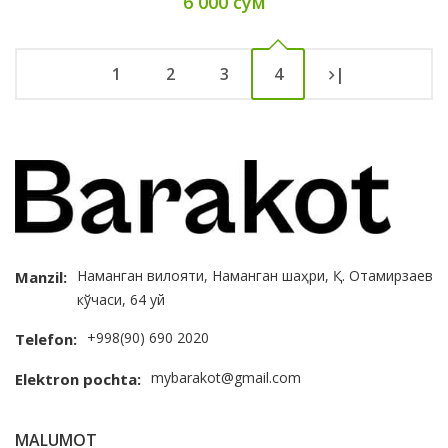
6 000 сум
1
2
3
4
|
Наманган вилояти, Наманган шаҳри, Қ. Отамирзаев
Manzil:
кўчаси, 64 уй
+998(90) 690 2020
Telefon:
mybarakot@gmail.com
Elektron pochta:
MALUMOT