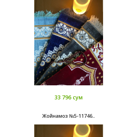
33 796 сум
Жойнамоз №5-11746..