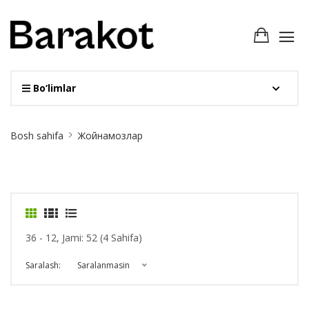
Bo‘limlar
Site
Bosh sahifa
Жойнамозлар
Breadcrumb
36 - 12, Jami: 52 (4 Sahifa)
Saralash:
Saralanmasin