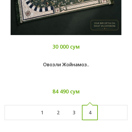
30 000 сум
Овозли Жойнамоз..
84 490 сум
1
2
3
4