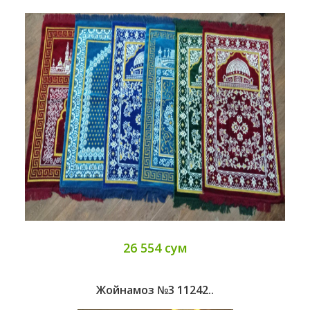
26 554 сум
Жойнамоз №3 11242..