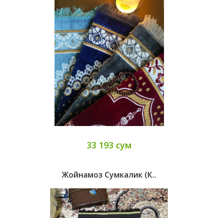
33 193 сум
Жойнамоз Сумкалик (к..