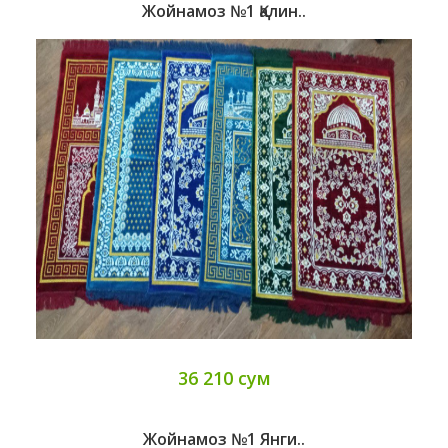
Жойнамоз №1 Қалин..
36 210 сум
Жойнамоз №1 Янги..