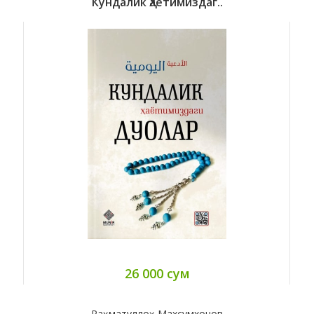
Кундалик Ҳаётимиздаг..
26 000 сум
Раҳматуллоҳ Махсумхонов