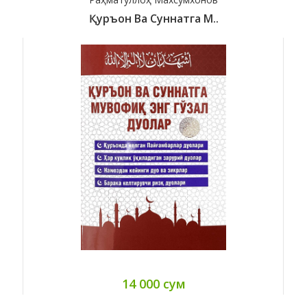
Қуръон Ва Суннатга М..
14 000 сум