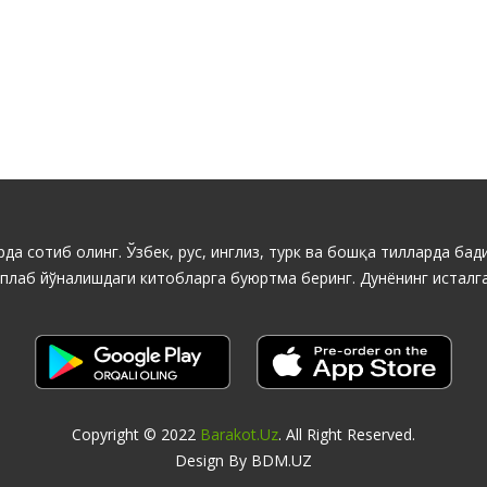
да сотиб олинг. Ўзбек, рус, инглиз, турк ва бошқа тилларда бади
ўплаб йўналишдаги китобларга буюртма беринг. Дунёнинг исталга
Copyright © 2022
Barakot.uz
. All Right Reserved.
Design By BDM.UZ