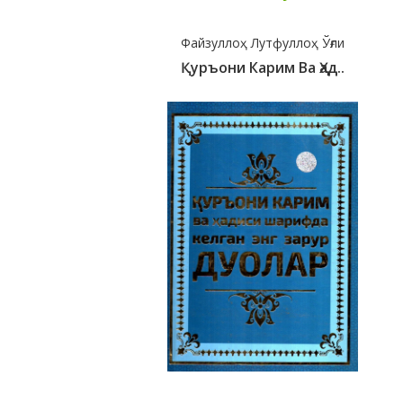
Файзуллоҳ Лутфуллоҳ Ўғли
Қуръони Карим Ва Ҳад..