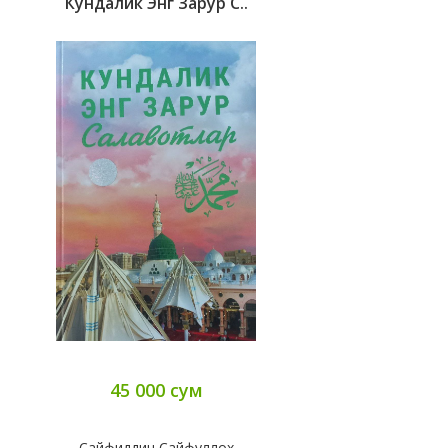
Кундалик Энг Зарур С..
45 000 сум
Сайфиддин Сайфуллох