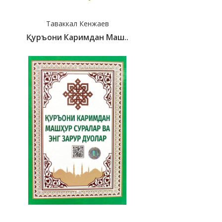
Таваккал Кенжаев
Қуръони Каримдан Маш..