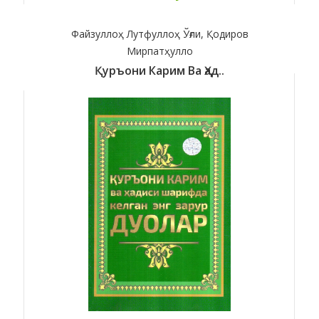
Файзуллоҳ Лутфуллоҳ Ўғли, Қодиров
Мирпатҳулло
Қуръони Карим Ва Ҳад..