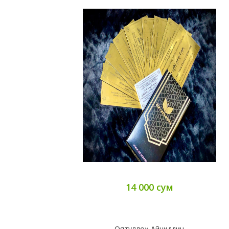
14 000 сум
Оятуллоҳ Айниддин