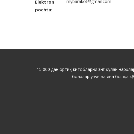
mybarakot@gmail.com
Elektron
pochta:
15 000 дан ортиқ китобларни энг қулай нарҳлар
болалар учун ва яна бошқа к