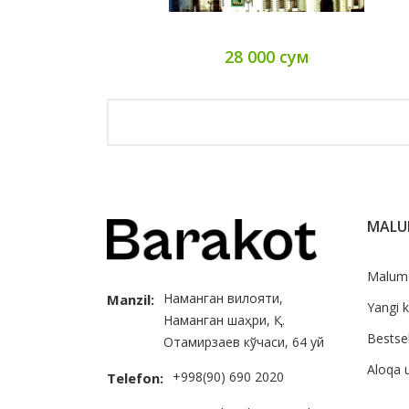
28 000 сум
MAL
Malum
Наманган вилояти,
Manzil:
Yangi k
Наманган шаҳри, Қ.
Bestsel
Отамирзаев кўчаси, 64 уй
Aloqa 
+998(90) 690 2020
Telefon: