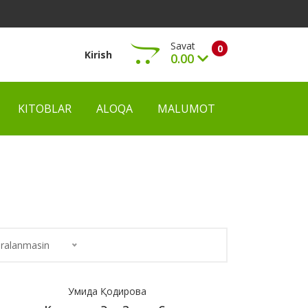
Savat
0
Kirish
0.00
KITOBLAR
ALOQA
MALUMOT
Ko‘rish
ralanmasin
Умида Қодирова