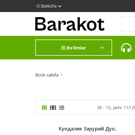
O'zbekcha
Bo‘limlar
Site
Bosh sahifa
Breadcrumb
36 - 12, Jami: 113 (
Кундалик Зарурий Дуо..