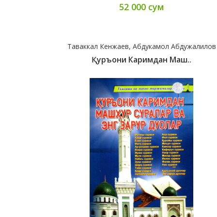
52 000 сум
Таваккал Кенжаев, Абдукамол Абдужалилов
Қуръони Каримдан Маш..