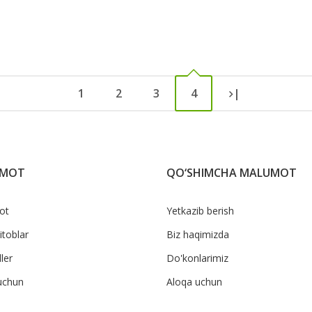
1
2
3
4
|
UMOT
QO‘SHIMCHA MALUMOT
ot
Yetkazib berish
itoblar
Biz haqimizda
ler
Do'konlarimiz
uchun
Aloqa uchun