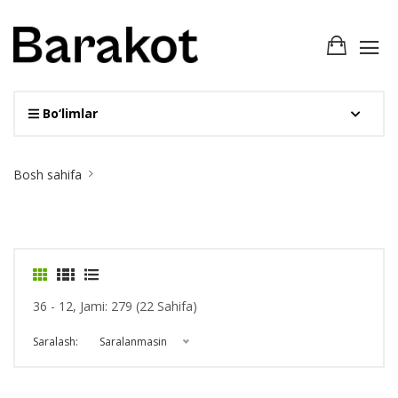
Bo‘limlar
Site
Bosh sahifa
Breadcrumb
36 - 12, Jami: 279 (22 Sahifa)
Saralash:
Saralanmasin