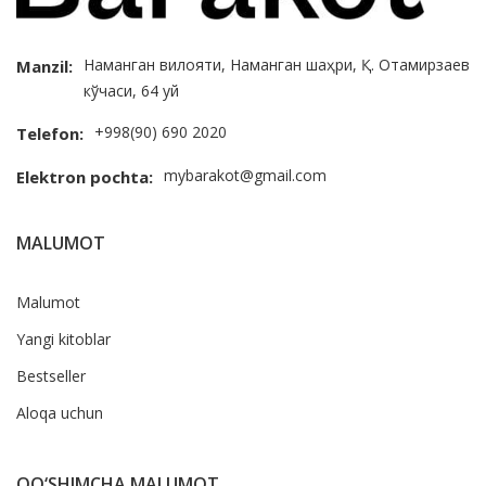
Наманган вилояти, Наманган шаҳри, Қ. Отамирзаев
Manzil:
кўчаси, 64 уй
+998(90) 690 2020
Telefon:
mybarakot@gmail.com
Elektron pochta:
MALUMOT
Malumot
Yangi kitoblar
Bestseller
Aloqa uchun
QO‘SHIMCHA MALUMOT