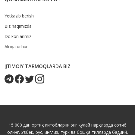
Yetkazib berish
Biz haqimizda
Do'konlarimiz
Aloqa uchun
IJTIMOIY TARMOQLARDA BIZ
15 000 дан ортиқ китобларни энг қулай нарҳларда сотиб
олинг. Ўзбек, рус, инглиз, турк ва бошқа тилларда бадиий,