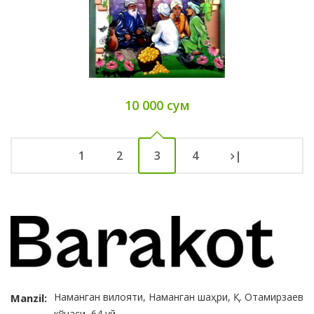
10 000 сум
1
2
3
4
|
Наманган вилояти, Наманган шаҳри, Қ. Отамирзаев
Manzil:
кўчаси, 64 уй