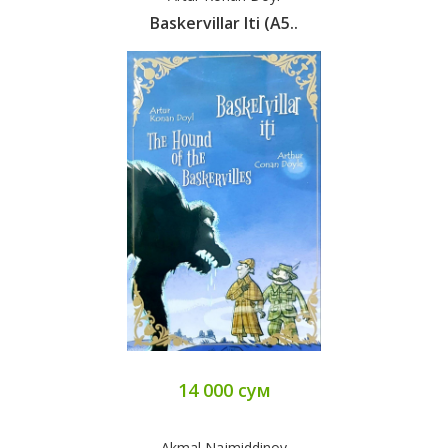
Baskervillar Iti (А5..
14 000 сум
Akmal Najmiddinov