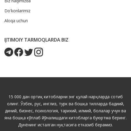
Biz haqimizda
Do'konlarimiz
Aloqa uchun
IJTIMOIY TARMOQLARDA BIZ
15 000 дан ортиқ китобларни энг қулай нарҳларда сотиб
олинг. Ўзбек, рус, инглиз, турк ва бошқа тилларда бадиий,
диний, бизнес, психология, тарихий, илмий, болалар учун ва
яна бошқа кўплаб йўналишдаги китобларга буюртма беринг.
Дунёнинг исталган нуқтасига етказиб берамиз.