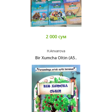
2 000 сум
H.Anvarova
Bir Xumcha Oltin (А5..