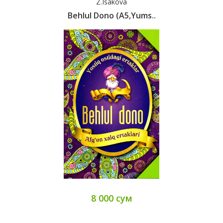
Z.Isakova
Behlul Dono (A5,yums..
8 000 сум