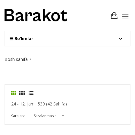
Bo‘limlar
Site
Bosh sahifa
Breadcrumb
24 - 12, Jami: 539 (42 Sahifa)
Saralash:
Saralanmasin