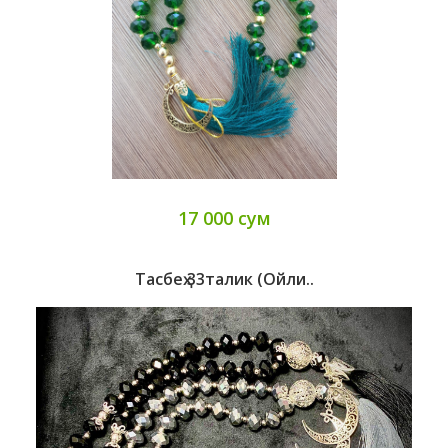
17 000 сум
Тасбеҳ 33талик (ойли..