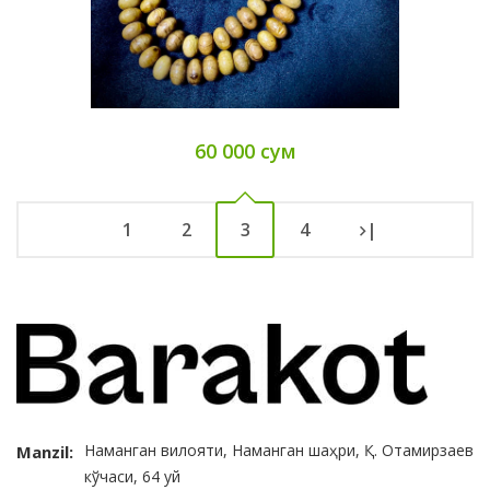
60 000 сум
1
2
3
4
|
Наманган вилояти, Наманган шаҳри, Қ. Отамирзаев
Manzil:
кўчаси, 64 уй