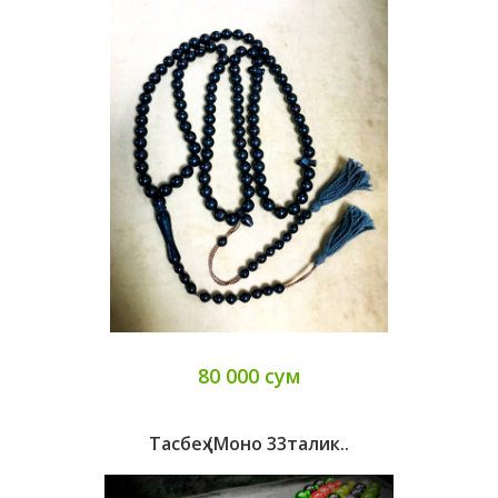
80 000 сум
Тасбеҳ (моно 33талик..