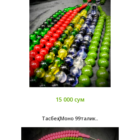
15 000 сум
Тасбеҳ (моно 99талик..