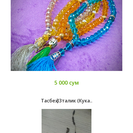
5 000 сум
Тасбеҳ 33талик (кука..