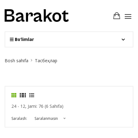
Bo‘limlar
Site
Bosh sahifa
Тасбеҳлар
Breadcrumb
24 - 12, Jami: 76 (6 Sahifa)
Saralash:
Saralanmasin