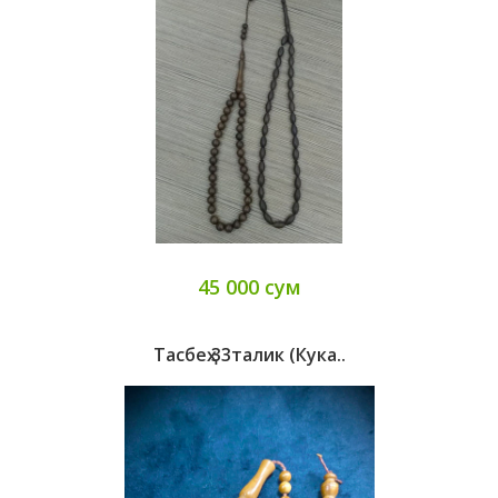
45 000 сум
Тасбеҳ 33талик (кука..