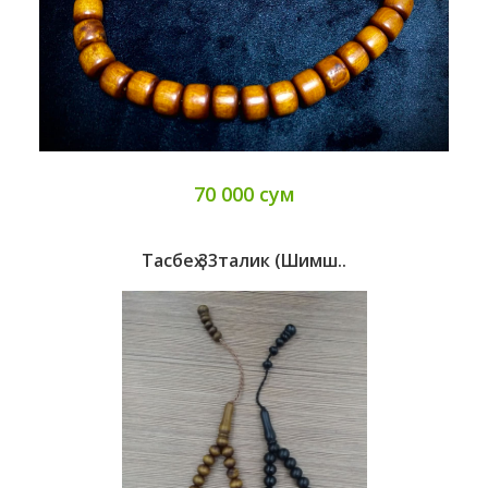
70 000 сум
Тасбеҳ 33талик (шимш..