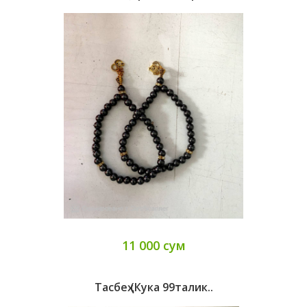
11 000 сум
Тасбеҳ (кука 99талик..