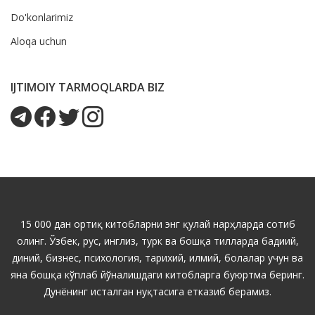
Do'konlarimiz
Aloqa uchun
IJTIMOIY TARMOQLARDA BIZ
15 000 дан ортиқ китобларни энг қулай нарҳларда сотиб
олинг. Ўзбек, рус, инглиз, турк ва бошқа тилларда бадиий,
диний, бизнес, психология, тарихий, илмий, болалар учун ва
яна бошқа кўплаб йўналишдаги китобларга буюртма беринг.
Дунёнинг исталган нуқтасига етказиб берамиз.