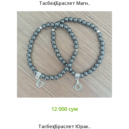
Тасбеҳ (браслет Магн..
12 000 сум
Тасбеҳ (браслет Юрак..