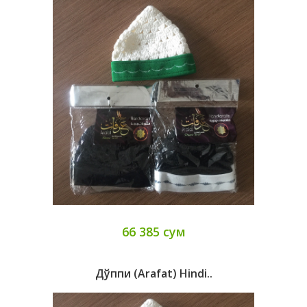
66 385 сум
Дўппи (Arafat) Hindi..