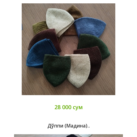
28 000 сум
Дўппи (мадина)..