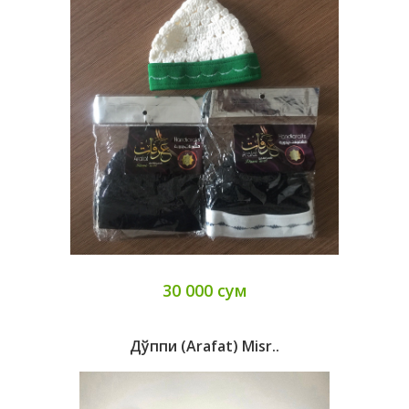
30 000 сум
Дўппи (Arafat) Misr..