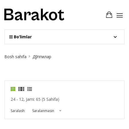
Bo‘limlar
Site
Bosh sahifa
Дўппилар
Breadcrumb
24 - 12, Jami: 65 (5 Sahifa)
Saralash:
Saralanmasin