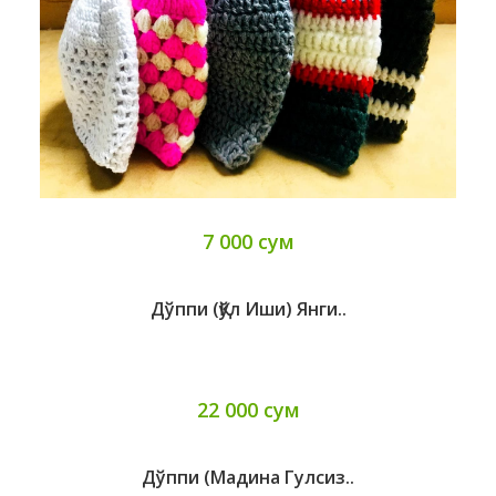
7 000 сум
Дўппи (қўл Иши) Янги..
22 000 сум
Дўппи (мадина Гулсиз..