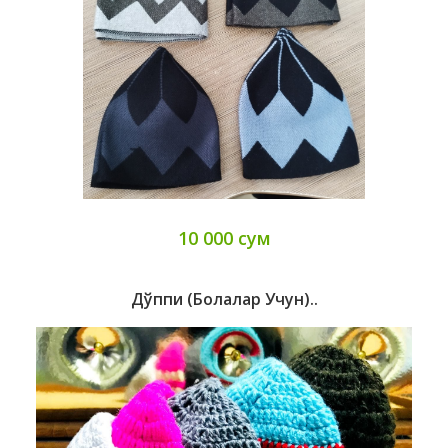
10 000 сум
Дўппи (болалар Учун)..