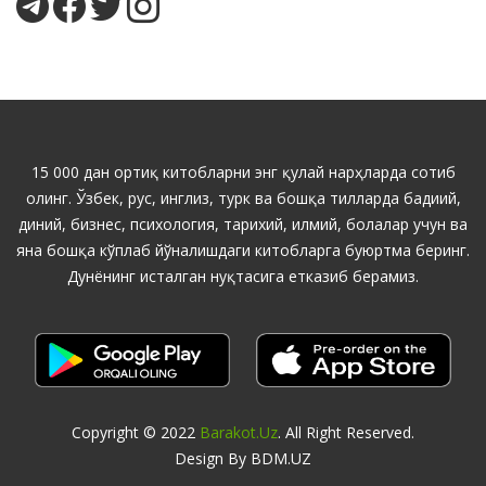
15 000 дан ортиқ китобларни энг қулай нарҳларда сотиб
олинг. Ўзбек, рус, инглиз, турк ва бошқа тилларда бадиий,
диний, бизнес, психология, тарихий, илмий, болалар учун ва
яна бошқа кўплаб йўналишдаги китобларга буюртма беринг.
Дунёнинг исталган нуқтасига етказиб берамиз.
Copyright © 2022
Barakot.uz
. All Right Reserved.
Design By BDM.UZ