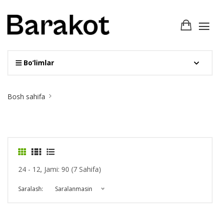
Bo‘limlar
Site
Bosh sahifa
Breadcrumb
24 - 12, Jami: 90 (7 Sahifa)
Saralash:
Saralanmasin