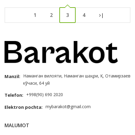
1
2
3
4
|
Наманган вилояти, Наманган шаҳри, Қ. Отамирзаев
Manzil:
кўчаси, 64 уй
+998(90) 690 2020
Telefon:
mybarakot@gmail.com
Elektron pochta:
MALUMOT