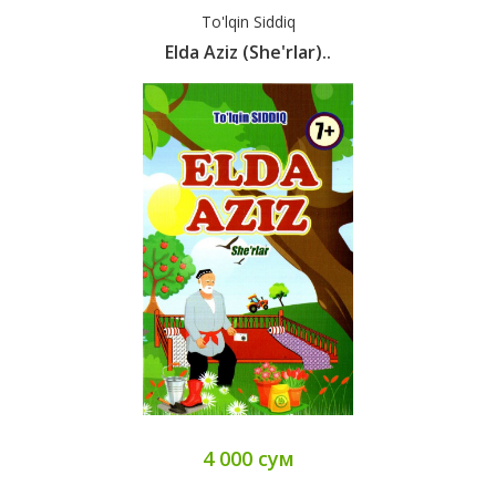
To'lqin Siddiq
Elda Aziz (she'rlar)..
4 000 сум