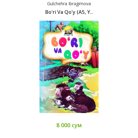
Gulchehra Ibragimova
Bo'ri Va Qo'y (А5, Y..
8 000 сум