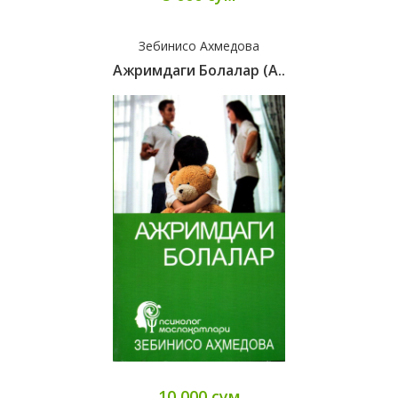
Зебинисо Ахмедова
Ажримдаги Болалар (А..
10 000 сум