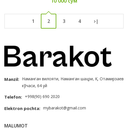
10 000 сум
1
2
3
4
|
Наманган вилояти, Наманган шаҳри, Қ. Отамирзаев
Manzil:
кўчаси, 64 уй
+998(90) 690 2020
Telefon:
mybarakot@gmail.com
Elektron pochta:
MALUMOT