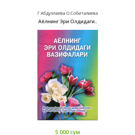
Г.Абдуллаева О.Собиталиева
Аёлнинг Эри Олдидаги..
5 000 сум