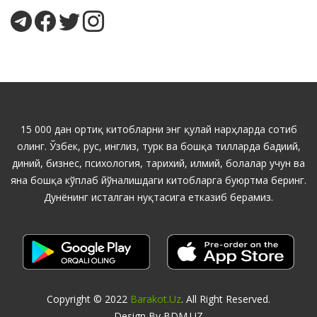
15 000 дан ортиқ китобларни энг қулай нарҳларда сотиб
олинг. Ўзбек, рус, инглиз, турк ва бошқа тилларда бадиий,
диний, бизнес, психология, тарихий, илмий, болалар учун ва
яна бошқа кўплаб йўналишдаги китобларга буюртма беринг.
Дунёнинг исталган нуқтасига етказиб берамиз.
Copyright © 2022
Barakot.uz
. All Right Reserved.
Design By BDM.UZ