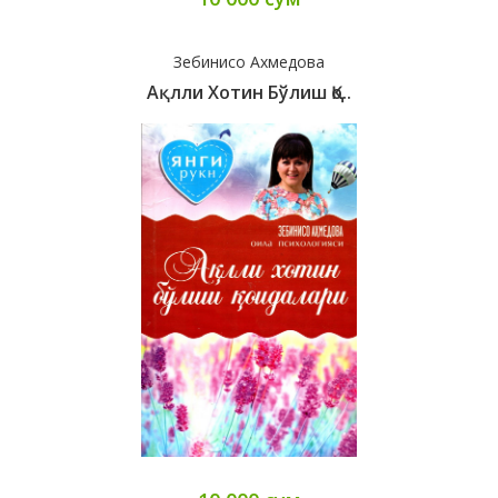
Зебинисо Ахмедова
Ақлли Хотин Бўлиш Қо..