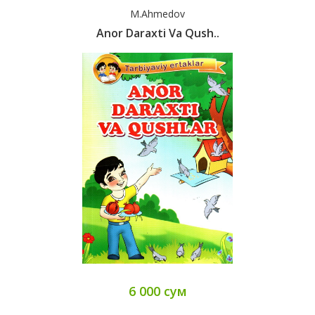
M.Ahmedov
Anor Daraxti Va Qush..
6 000 сум