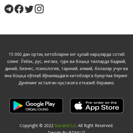
15 000 дан ортиқ китобларни энг қулай нарҳларда сотиб
олинг. Ўзбек, рус, инглиз, турк ва бошқа тилларда бадиий,
диний, бизнес, психология, тарихий, илмий, болалар учун ва
яна бошқа кўплаб йўналишдаги китобларга буюртма беринг.
Дунёнинг исталган нуқтасига етказиб берамиз.
Copyright © 2022
Barakot.uz
. All Right Reserved.
Design By BDM.UZ