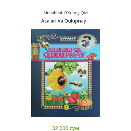
Muhabbat O'rinboy Qizi
Asalari Va Qulupnay ..
32 000 сум