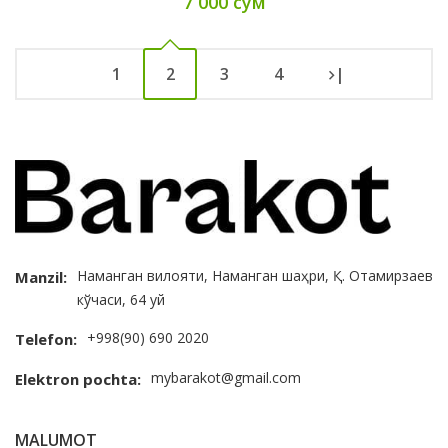
7 000 сум
1
2
3
4
|
Наманган вилояти, Наманган шаҳри, Қ. Отамирзаев
Manzil:
кўчаси, 64 уй
+998(90) 690 2020
Telefon:
mybarakot@gmail.com
Elektron pochta:
MALUMOT