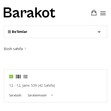
Bo‘limlar
Site
Bosh sahifa
Breadcrumb
12 - 12, Jami: 539 (42 Sahifa)
Saralash:
Saralanmasin