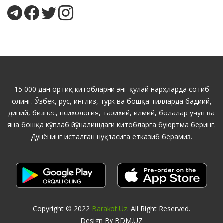
15 000 дан ортиқ китобларни энг қулай нарҳларда сотиб
олинг. Ўзбек, рус, инглиз, турк ва бошқа тилларда бадиий,
диний, бизнес, психология, тарихий, илмий, болалар учун ва
яна бошқа кўплаб йўналишдаги китобларга буюртма беринг.
Дунёнинг исталган нуқтасига етказиб берамиз.
Copyright © 2022
Barakot.uz
. All Right Reserved.
Design By BDM.UZ