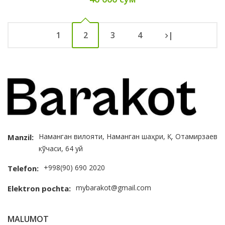
1
2
3
4
|
Наманган вилояти, Наманган шаҳри, Қ. Отамирзаев
Manzil:
кўчаси, 64 уй
+998(90) 690 2020
Telefon:
mybarakot@gmail.com
Elektron pochta:
MALUMOT