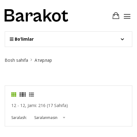
Bo‘limlar
Site
Bosh sahifa
Атирлар
Breadcrumb
12 - 12, Jami: 216 (17 Sahifa)
Saralash:
Saralanmasin