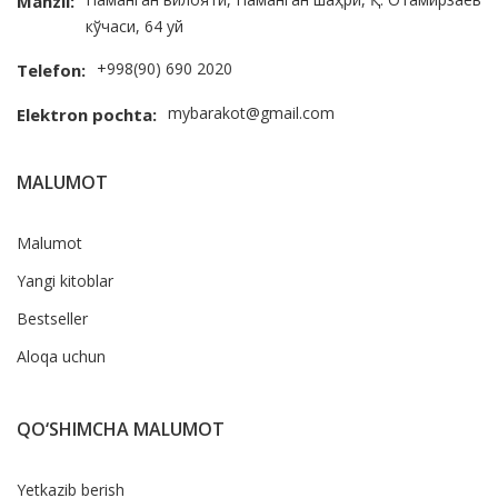
Manzil:
кўчаси, 64 уй
+998(90) 690 2020
Telefon:
mybarakot@gmail.com
Elektron pochta:
MALUMOT
Malumot
Yangi kitoblar
Bestseller
Aloqa uchun
QO‘SHIMCHA MALUMOT
Yetkazib berish