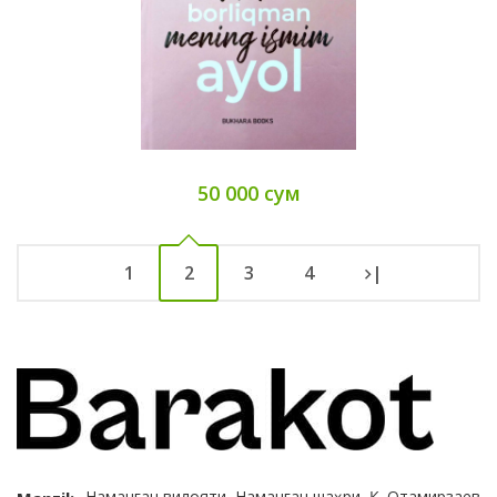
50 000 сум
1
2
3
4
|
Наманган вилояти, Наманган шаҳри, Қ. Отамирзаев