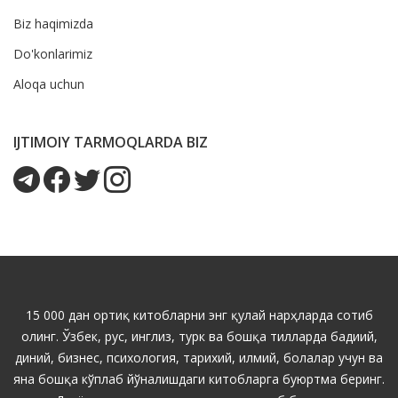
Biz haqimizda
Do'konlarimiz
Aloqa uchun
IJTIMOIY TARMOQLARDA BIZ
15 000 дан ортиқ китобларни энг қулай нарҳларда сотиб
олинг. Ўзбек, рус, инглиз, турк ва бошқа тилларда бадиий,
диний, бизнес, психология, тарихий, илмий, болалар учун ва
яна бошқа кўплаб йўналишдаги китобларга буюртма беринг.