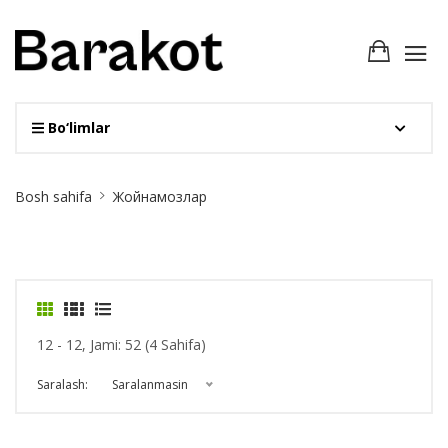
Bo‘limlar
Site
Bosh sahifa
Жойнамозлар
Breadcrumb
12 - 12, Jami: 52 (4 Sahifa)
Saralash:
Saralanmasin