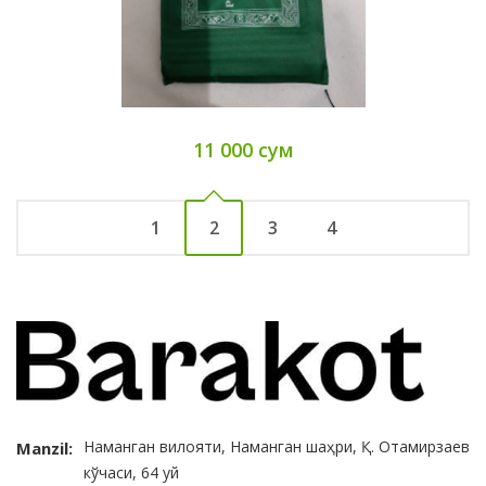
11 000 сум
1
2
3
4
Наманган вилояти, Наманган шаҳри, Қ. Отамирзаев
Manzil:
кўчаси, 64 уй