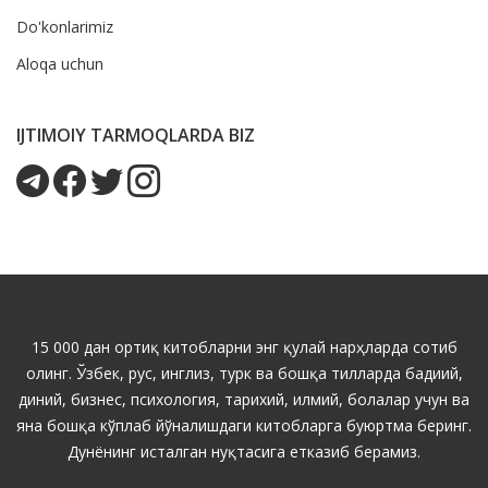
Do'konlarimiz
Aloqa uchun
IJTIMOIY TARMOQLARDA BIZ
15 000 дан ортиқ китобларни энг қулай нарҳларда сотиб
олинг. Ўзбек, рус, инглиз, турк ва бошқа тилларда бадиий,
диний, бизнес, психология, тарихий, илмий, болалар учун ва
яна бошқа кўплаб йўналишдаги китобларга буюртма беринг.
Дунёнинг исталган нуқтасига етказиб берамиз.