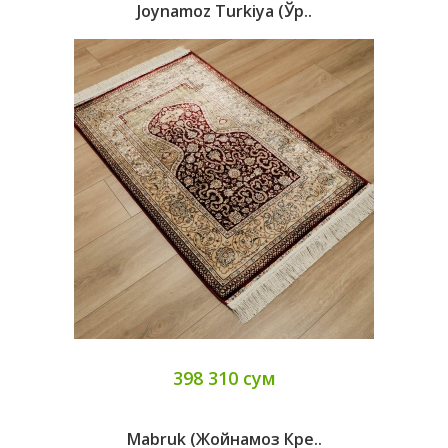
Joynamoz Turkiya (ўр..
398 310 сум
Mabruk (жойнамоз Кре..