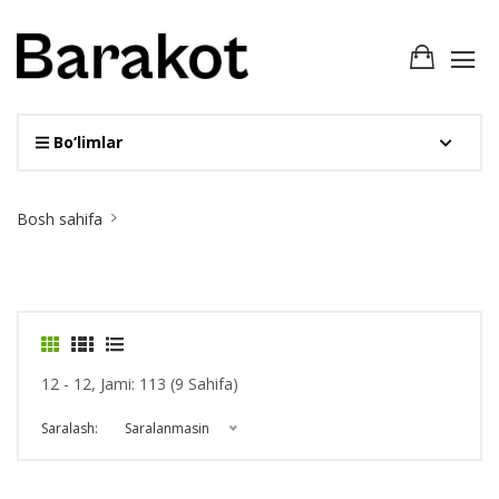
Bo‘limlar
Site
Bosh sahifa
Breadcrumb
12 - 12, Jami: 113 (9 Sahifa)
Saralash:
Saralanmasin