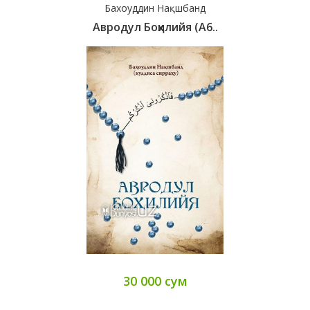
Бахоуддин Нақшбанд
Авродул Боҳилийя (А6..
30 000 сум