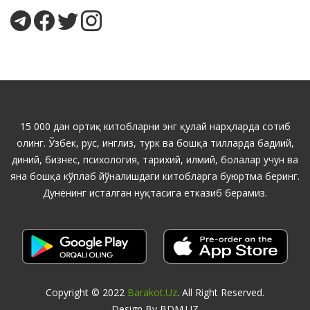
15 000 дан ортиқ китобларни энг қулай нарҳларда сотиб
олинг. Ўзбек, рус, инглиз, турк ва бошқа тилларда бадиий,
диний, бизнес, психология, тарихий, илмий, болалар учун ва
яна бошқа кўплаб йўналишдаги китобларга буюртма беринг.
Дунёнинг исталган нуқтасига етказиб берамиз.
Copyright © 2022
Barakot.uz
. All Right Reserved.
Design By BDM.UZ