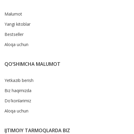
Malumot
Yangi kitoblar
Bestseller
Aloqa uchun
QO‘SHIMCHA MALUMOT
Yetkazib berish
Biz haqimizda
Do'konlarimiz
Aloqa uchun
IJTIMOIY TARMOQLARDA BIZ