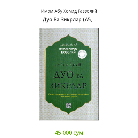
Имом Абу Хомид Ғаззолий
Дуо Ва Зикрлар (А5, ..
45 000 сум