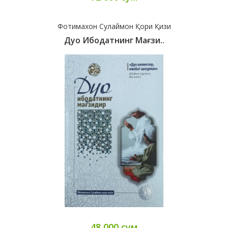
Фотимахон Сулаймон Қори Қизи
Дуо Ибодатнинг Мағзи..
48 000 сум