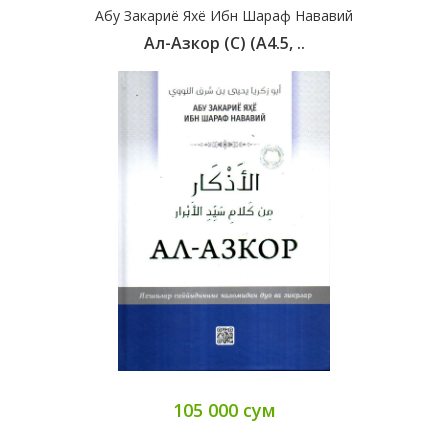
Абу Закариё Яхё Ибн Шараф Нававий
Ал-Азкор (с) (А4.5, ..
105 000 сум