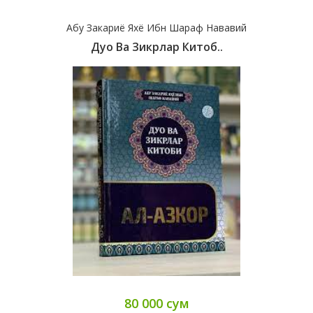
Абу Закариё Яхё Ибн Шараф Нававий
Дуо Ва Зикрлар Китоб..
80 000 сум