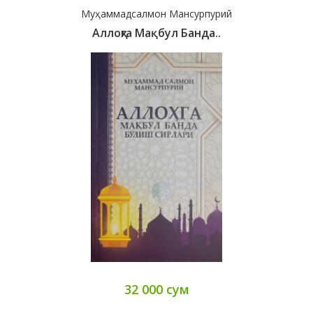
Муҳаммадсалмон Мансурпурий
Аллоҳга Мақбул Банда..
32 000 сум