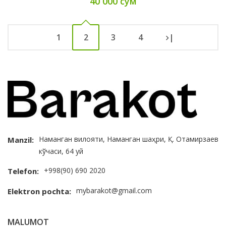
40 000 сум
1
2
3
4
|
Наманган вилояти, Наманган шаҳри, Қ. Отамирзаев
Manzil:
кўчаси, 64 уй
+998(90) 690 2020
Telefon:
mybarakot@gmail.com
Elektron pochta:
MALUMOT