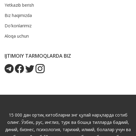
Yetkazib berish
Biz haqimizda
Do'konlarimiz
Aloqa uchun
IJTIMOIY TARMOQLARDA BIZ
15 000 дан ортиқ китобларни энг қулай нарҳларда сотиб
олинг. Ўзбек, рус, инглиз, турк ва бошқа тилларда бадиий,
диний, бизнес, психология, тарихий, илмий, болалар учун ва