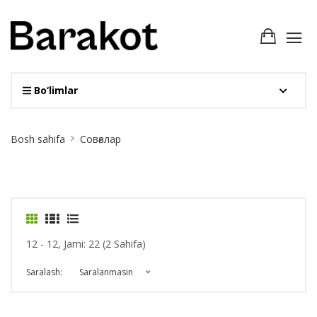
Bo‘limlar
Site
Bosh sahifa
Совғалар
Breadcrumb
12 - 12, Jami: 22 (2 Sahifa)
Saralash:
Saralanmasin