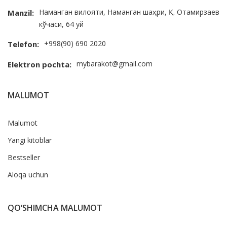
Наманган вилояти, Наманган шаҳри, Қ. Отамирзаев
Manzil:
кўчаси, 64 уй
+998(90) 690 2020
Telefon:
mybarakot@gmail.com
Elektron pochta:
MALUMOT
Malumot
Yangi kitoblar
Bestseller
Aloqa uchun
QO‘SHIMCHA MALUMOT