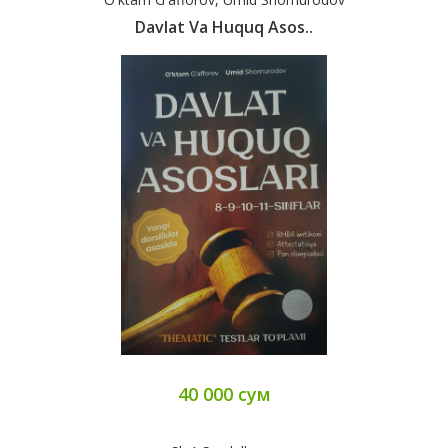
Davlat Va Huquq Asos..
40 000 сум