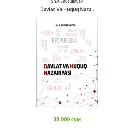
Sh.A.Saydullayev
Davlat Va Huquq Naza..
38 000 сум