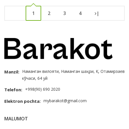
1
2
3
4
|
Наманган вилояти, Наманган шаҳри, Қ. Отамирзаев
Manzil:
кўчаси, 64 уй
+998(90) 690 2020
Telefon:
mybarakot@gmail.com
Elektron pochta:
MALUMOT