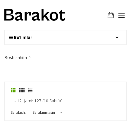
Bo‘limlar
Site
Bosh sahifa
Breadcrumb
1 - 12, Jami: 127 (10 Sahifa)
Saralash:
Saralanmasin