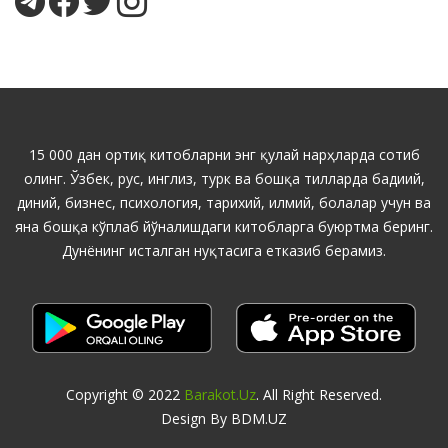
15 000 дан ортиқ китобларни энг қулай нарҳларда сотиб
олинг. Ўзбек, рус, инглиз, турк ва бошқа тилларда бадиий,
диний, бизнес, психология, тарихий, илмий, болалар учун ва
яна бошқа кўплаб йўналишдаги китобларга буюртма беринг.
Дунёнинг исталган нуқтасига етказиб берамиз.
Copyright © 2022
Barakot.uz
. All Right Reserved.
Design By BDM.UZ