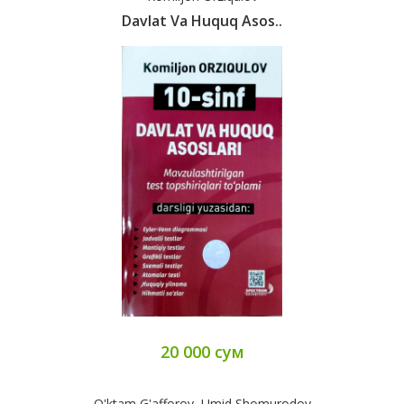
Davlat Va Huquq Asos..
20 000 сум
O'ktam G'afforov, Umid Shomurodov