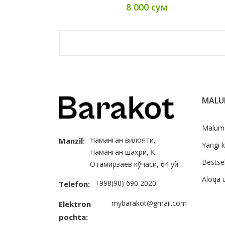
8 000 сум
MAL
Malum
Наманган вилояти,
Manzil:
Yangi k
Наманган шаҳри, Қ.
Bestsel
Отамирзаев кўчаси, 64 уй
Aloqa 
+998(90) 690 2020
Telefon:
mybarakot@gmail.com
Elektron
pochta: