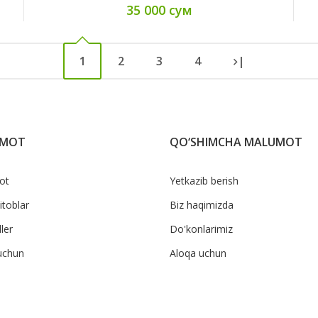
35 000 сум
1
2
3
4
|
UMOT
QO‘SHIMCHA MALUMOT
ot
Yetkazib berish
itoblar
Biz haqimizda
ler
Do'konlarimiz
uchun
Aloqa uchun