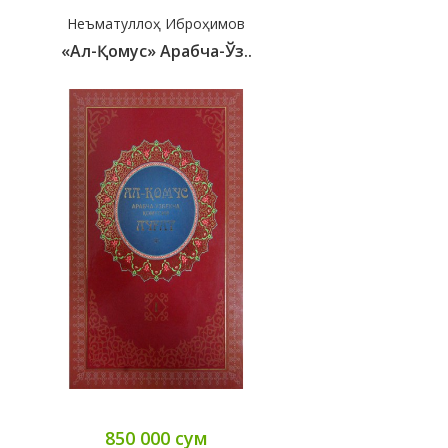
Неъматуллоҳ Иброҳимов
«Ал-Қомус» Арабча-Ўз..
850 000 сум