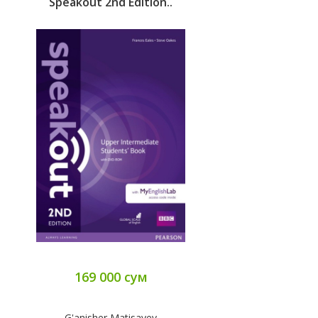
Speakout 2nd Edition..
169 000 сум
G'anisher Matisayev