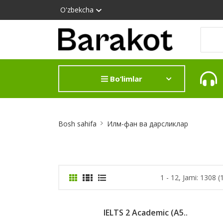
O'zbekcha
Bo‘limlar
Site
Bosh sahifa
Илм-фан ва дарсликлар
Breadcrumb
1 - 12, Jami: 1308 (
IELTS 2 Academic (A5..