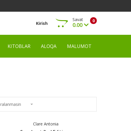
Savat
0
Kirish
0.00
KITOBLAR
ALOQA
MALUMOT
Ko‘rish
ralanmasin
Clare Antonia