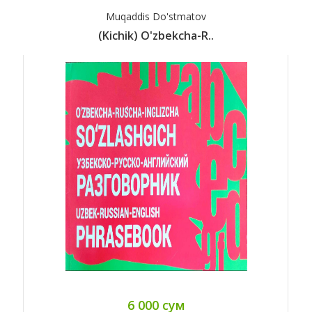
Muqaddis Do'stmatov
(Kichik) O'zbekcha-R..
6 000 сум