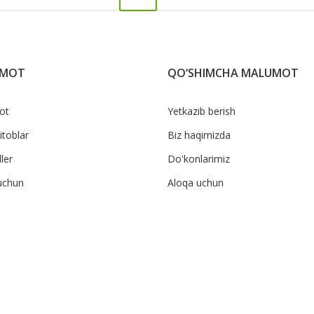
UMOT
QO‘SHIMCHA MALUMOT
ot
Yetkazib berish
itoblar
Biz haqimizda
ler
Do'konlarimiz
uchun
Aloqa uchun