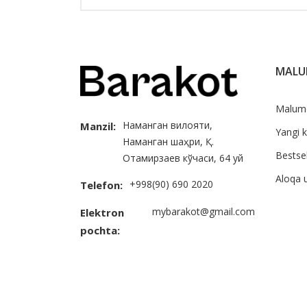
MAL
Malum
Наманган вилояти,
Manzil:
Yangi k
Наманган шаҳри, Қ.
Bestsel
Отамирзаев кўчаси, 64 уй
Aloqa 
+998(90) 690 2020
Telefon:
mybarakot@gmail.com
Elektron
pochta: