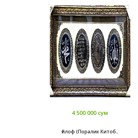
4 500 000 сум
Ғилоф (поралик Китоб..