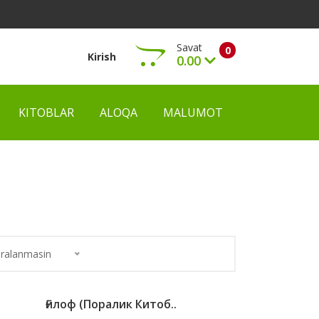
Savat
0
Kirish
0.00
KITOBLAR
ALOQA
MALUMOT
Ko‘rish
ralanmasin
Ғилоф (поралик Китоб..