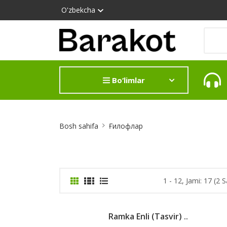
O'zbekcha
Bo‘limlar
Site
Bosh sahifa
Ғилофлар
Breadcrumb
1 - 12, Jami: 17 (2 S
Ramka Enli (tasvir) ..