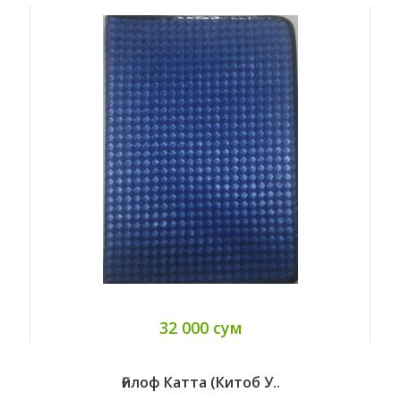
32 000 сум
Ғилоф Катта (китоб У..