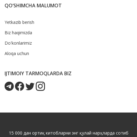
QO‘SHIMCHA MALUMOT
Yetkazib berish
Biz haqimizda
Do'konlarimiz
Aloqa uchun
IJTIMOIY TARMOQLARDA BIZ
15 000 дан ортиқ китобларни энг қулай нарҳларда сотиб