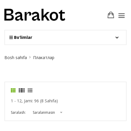
Bo‘limlar
Site
Bosh sahifa
Плакатлар
Breadcrumb
1 - 12, Jami: 96 (8 Sahifa)
Saralash:
Saralanmasin