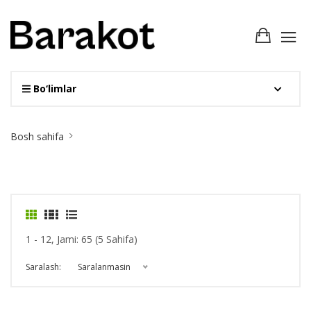
Bo‘limlar
Site
Bosh sahifa
Breadcrumb
1 - 12, Jami: 65 (5 Sahifa)
Saralash:
Saralanmasin