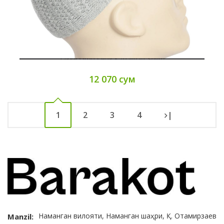
12 070 сум
1
2
3
4
|
Наманган вилояти, Наманган шаҳри, Қ. Отамирзаев
Manzil: