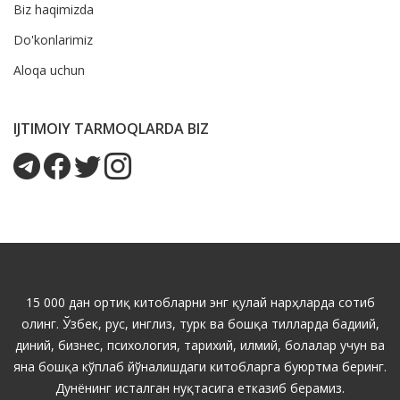
Biz haqimizda
Do'konlarimiz
Aloqa uchun
IJTIMOIY TARMOQLARDA BIZ
15 000 дан ортиқ китобларни энг қулай нарҳларда сотиб
олинг. Ўзбек, рус, инглиз, турк ва бошқа тилларда бадиий,
диний, бизнес, психология, тарихий, илмий, болалар учун ва
яна бошқа кўплаб йўналишдаги китобларга буюртма беринг.
Дунёнинг исталган нуқтасига етказиб берамиз.