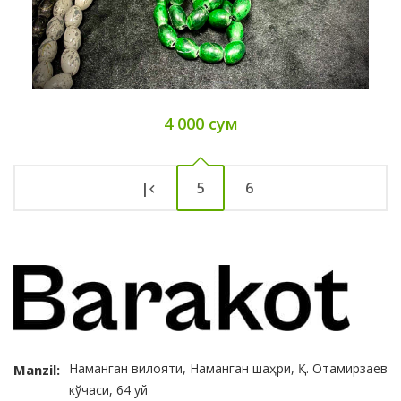
4 000 сум
|
5
6
Наманган вилояти, Наманган шаҳри, Қ. Отамирзаев
Manzil:
кўчаси, 64 уй