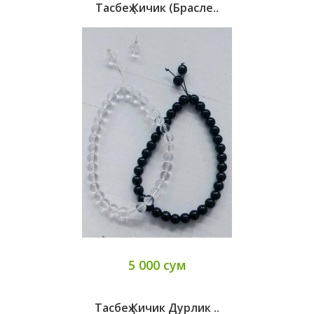
Тасбеҳ Кичик (брасле..
5 000 сум
Тасбеҳ Кичик Дурлик ..