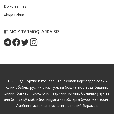
Do'konlarimiz
Aloqa uchun
IJTIMOIY TARMOQLARDA BIZ
15 000 дан ортиқ китобларни энг қулай нарҳларда сотиб
олинг. Ўзбек, рус, инглиз, турк ва бошқа тилларда бадиий,
диний, бизнес, психология, тарихий, илмий, болалар учун ва
яна бошқа кўплаб йўналишдаги китобларга буюртма беринг.
Дунёнинг исталган нуқтасига етказиб берамиз.