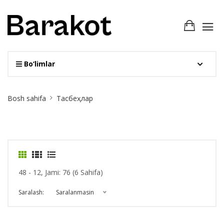
Bo‘limlar
Site
Bosh sahifa
Тасбеҳлар
Breadcrumb
48 - 12, Jami: 76 (6 Sahifa)
Saralash:
Saralanmasin