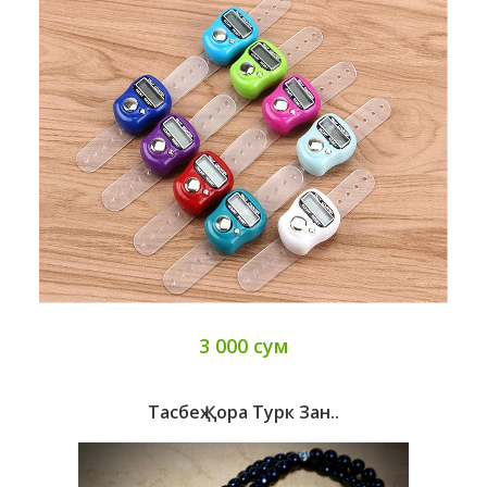
3 000 сум
Тасбеҳ Қора Турк Зан..