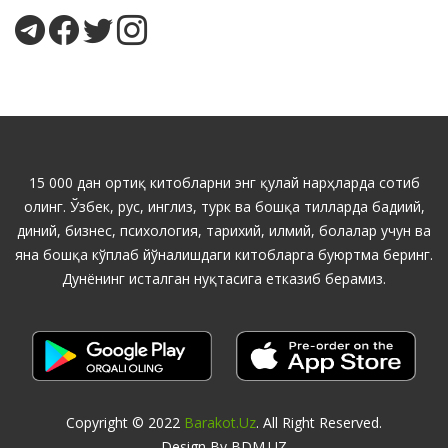
15 000 дан ортиқ китобларни энг қулай нарҳларда сотиб
олинг. Ўзбек, рус, инглиз, турк ва бошқа тилларда бадиий,
диний, бизнес, психология, тарихий, илмий, болалар учун ва
яна бошқа кўплаб йўналишдаги китобларга буюртма беринг.
Дунёнинг исталган нуқтасига етказиб берамиз.
Copyright © 2022
Barakot.uz
. All Right Reserved.
Design By BDM.UZ