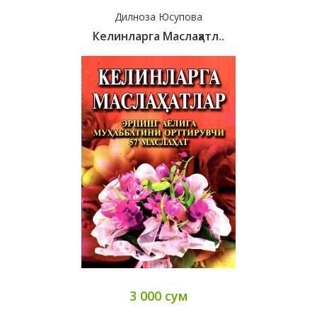
Дилноза Юсупова
Келинларга Маслаҳатл..
3 000 сум