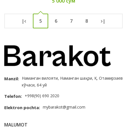
5 000 сум
|
5
6
7
8
|
Наманган вилояти, Наманган шаҳри, Қ. Отамирзаев
Manzil:
кўчаси, 64 уй
+998(90) 690 2020
Telefon:
mybarakot@gmail.com
Elektron pochta:
MALUMOT