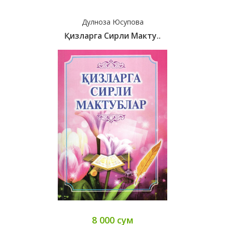
Дулноза Юсупова
Қизларга Сирли Макту..
8 000 сум