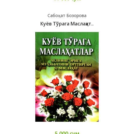
Сабоҳат Бозорова
Куёв Тўрага Маслаҳат..
5 000 сум