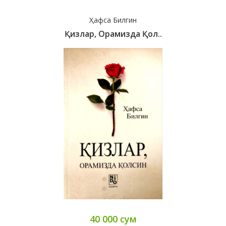
Ҳафса Билгин
Қизлар, Орамизда Қол..
40 000 сум