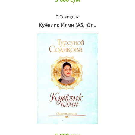
Т.Содиқова
Куёвлик Илми (А5, Юп..