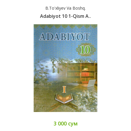
B.To'xliyev Va Boshq.
Adabiyot 10 1-Qism А..
3 000 сум