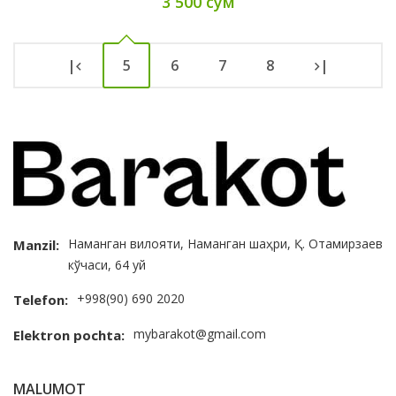
3 500 сум
|
5
6
7
8
|
Наманган вилояти, Наманган шаҳри, Қ. Отамирзаев
Manzil:
кўчаси, 64 уй
+998(90) 690 2020
Telefon:
mybarakot@gmail.com
Elektron pochta:
MALUMOT