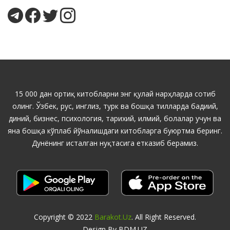
15 000 дан ортиқ китобларни энг қулай нарҳларда сотиб
олинг. Ўзбек, рус, инглиз, турк ва бошқа тилларда бадиий,
диний, бизнес, психология, тарихий, илмий, болалар учун ва
яна бошқа кўплаб йўналишдаги китобларга буюртма беринг.
Дунёнинг исталган нуқтасига етказиб берамиз.
Copyright © 2022
Barakot.uz
. All Right Reserved.
Design By BDM.UZ