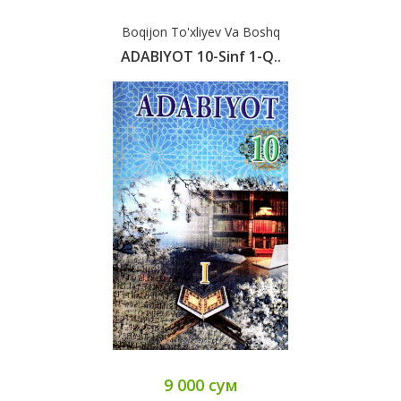
Boqijon To'xliyev Va Boshq
ADABIYOT 10-Sinf 1-Q..
9 000 сум