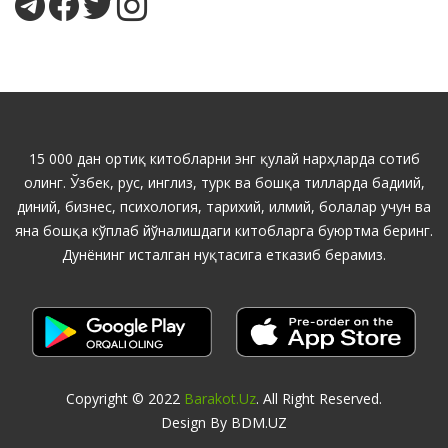
15 000 дан ортиқ китобларни энг қулай нарҳларда сотиб
олинг. Ўзбек, рус, инглиз, турк ва бошқа тилларда бадиий,
диний, бизнес, психология, тарихий, илмий, болалар учун ва
яна бошқа кўплаб йўналишдаги китобларга буюртма беринг.
Дунёнинг исталган нуқтасига етказиб берамиз.
Copyright © 2022
Barakot.uz
. All Right Reserved.
Design By BDM.UZ