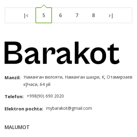
|
5
6
7
8
|
Наманган вилояти, Наманган шаҳри, Қ. Отамирзаев
Manzil:
кўчаси, 64 уй
+998(90) 690 2020
Telefon:
mybarakot@gmail.com
Elektron pochta:
MALUMOT