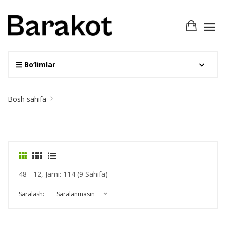
Bo‘limlar
Site
Bosh sahifa
Breadcrumb
48 - 12, Jami: 114 (9 Sahifa)
Saralash:
Saralanmasin