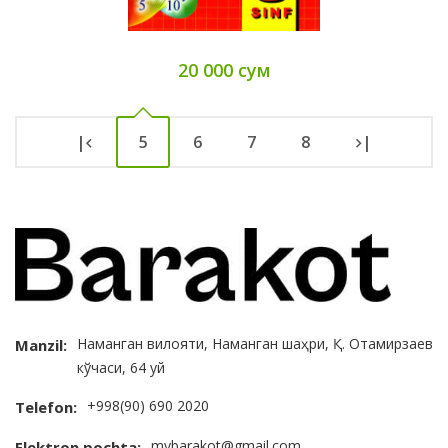
20 000 сум
|
5
6
7
8
|
Наманган вилояти, Наманган шаҳри, Қ. Отамирзаев
Manzil:
кўчаси, 64 уй
+998(90) 690 2020
Telefon:
mybarakot@gmail.com
Elektron pochta: