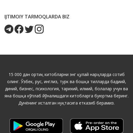
IJTIMOIY TARMOQLARDA BIZ
15 000 дан ортиқ китобларни энг қулай нарҳларда сотиб
олинг. Ўзбек, рус, инглиз, турк ва бошқа тилларда бадиий,
диний, бизнес, психология, тарихий, илмий, болалар учун ва
яна бошқа кўплаб йўналишдаги китобларга буюртма беринг.
Дунёнинг исталган нуқтасига етказиб берамиз.