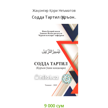
Жаҳонгир Қори Неъматов
Содда Тартил (Қуръон..
9 000 сум