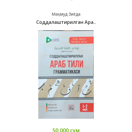
Маҳмуд Зиёда
Соддалаштирилган Ара..
50 000 сум