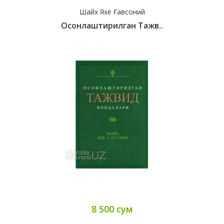
Шайх Яхё Ғавсоний
Осонлаштирилган Тажв..
8 500 сум