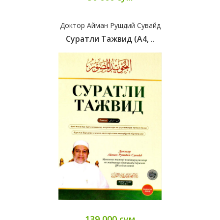
Доктор Айман Рушдий Сувайд
Суратли Тажвид (А4, ..
139 000 сум