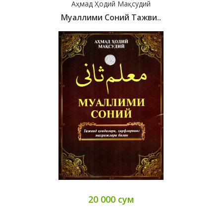
Аҳмад Ҳодий Мақсудий
Муаллими Соний Тажви..
20 000 сум