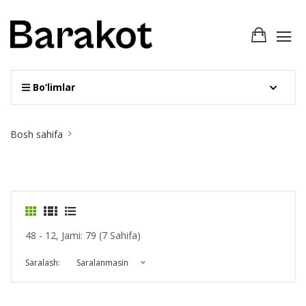
Bo‘limlar
Site
Bosh sahifa
Breadcrumb
48 - 12, Jami: 79 (7 Sahifa)
Saralash:
Saralanmasin