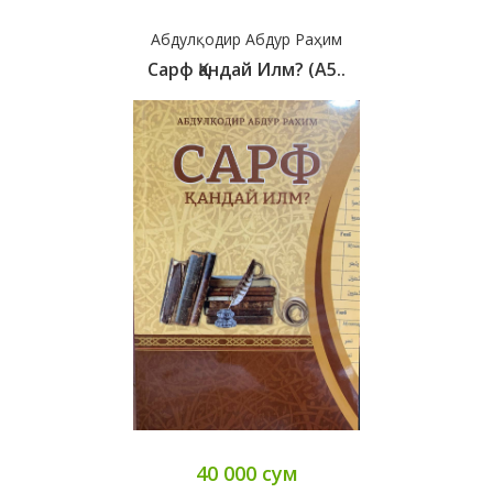
Абдулқодир Абдур Раҳим
Сарф Қандай Илм? (А5..
40 000 сум