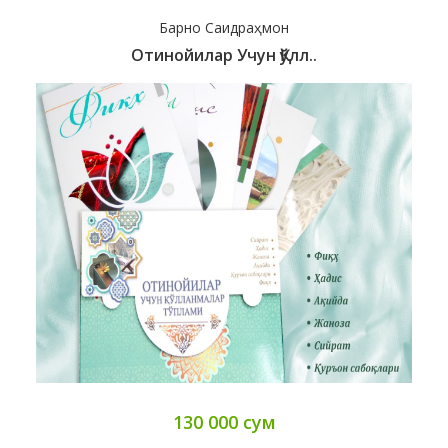
Барно Саидраҳмон
Отинойилар Учун Қўлл..
130 000 сум