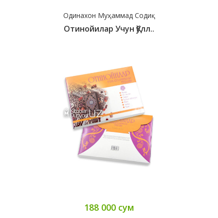
Одинахон Муҳаммад Содиқ
Отинойилар Учун Қўлл..
188 000 сум