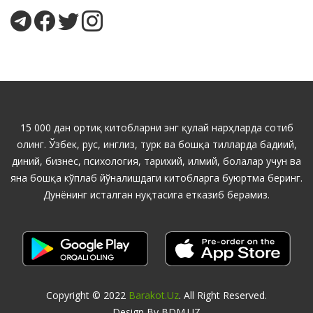
15 000 дан ортиқ китобларни энг қулай нарҳларда сотиб
олинг. Ўзбек, рус, инглиз, турк ва бошқа тилларда бадиий,
диний, бизнес, психология, тарихий, илмий, болалар учун ва
яна бошқа кўплаб йўналишдаги китобларга буюртма беринг.
Дунёнинг исталган нуқтасига етказиб берамиз.
Copyright © 2022
Barakot.uz
. All Right Reserved.
Design By BDM.UZ