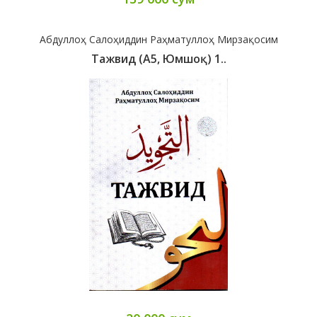
Абдуллоҳ Салоҳиддин Раҳматуллоҳ Мирзақосим
Тажвид (А5, Юмшоқ) 1..