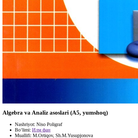
Algebra va Analiz asoslari (А5, yumshoq)
Nashriyot:
Niso Poligraf
Bo‘limi:
Илм фан
Muallifi:
M.Ortiqov, Sh.M.Yusupjonova