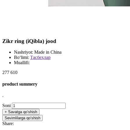
Zikr ring (iQibla) jood
Nashriyot:
Made in China
Bo‘limi:
Тасбеҳлар
Muallifi:
277 610
product summery
.
Soni
+
Savatga qo‘shish
Sevimlilarga qo‘shish
Share: