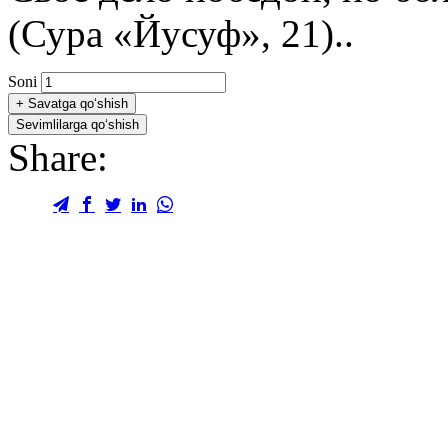
(Сура «Йусуф», 21)..
Soni
+
Savatga qo‘shish
Sevimlilarga qo‘shish
Share: