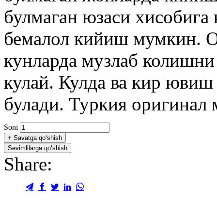
булмаган юзаси хисобига 
бемалол кийиш мумкин. О
кунларда музлаб колишни
кулай. Кулда ва кир юви
булади. Туркия оригинал 
Soni
+
Savatga qo‘shish
Sevimlilarga qo‘shish
Share: