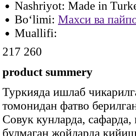
Nashriyot:
Made in Turk
Bo‘limi:
Махси ва пайп
Muallifi:
217 260
product summery
Туркияда ишлаб чикарилга
томонидан фатво берилган
Совук кунларда, сафарда,
булмаган жойларда кийиш