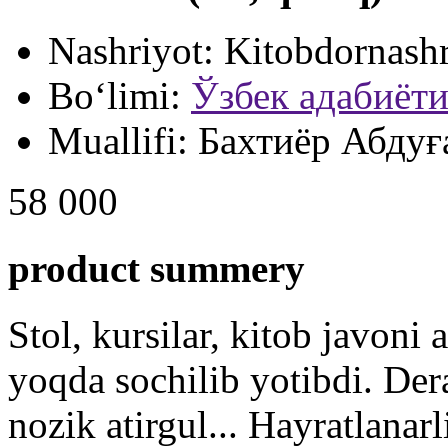
Nashriyot:
Kitobdornash
Bo‘limi:
Ўзбек адабиёт
Muallifi:
Бахтиёр Абдуғ
58 000
product summery
Stol, kursilar, kitob javoni
yoqda sochilib yotibdi. Der
nozik atirgul... Hayratlanarl