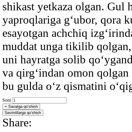
shikast yetkaza olgan. Gul
yaproqlariga g‘ubor, qora k
esayotgan achchiq izg‘irinda
muddat unga tikilib qolgan,
uni hayratga solib qo‘ygand
va qirg‘indan omon qolgan 
bu gulda o‘z qismatini o‘qi
Soni
+
Savatga qo‘shish
Sevimlilarga qo‘shish
Share: