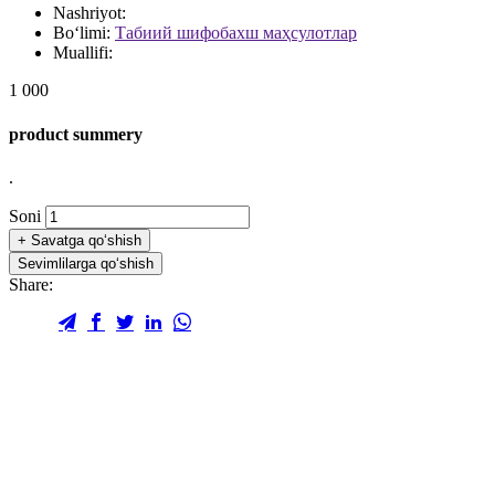
Nashriyot:
Bo‘limi:
Табиий шифобахш маҳсулотлар
Muallifi:
1 000
product summery
.
Soni
+
Savatga qo‘shish
Sevimlilarga qo‘shish
Share: