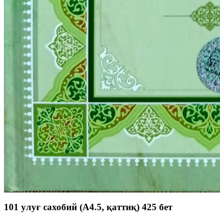
101 улуғ сахобий (А4.5, қаттиқ) 425 бет