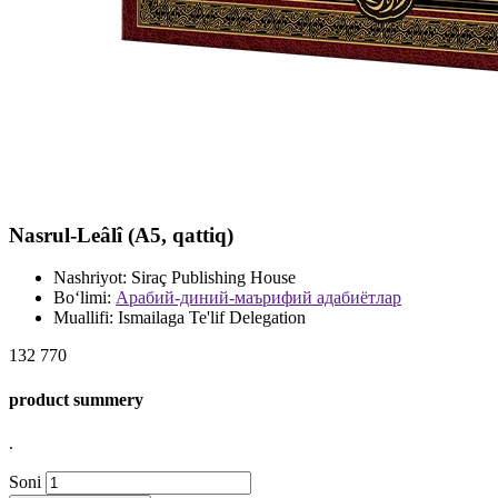
Nasrul-Leâlî (А5, qattiq)
Nashriyot:
Siraç Publishing House
Bo‘limi:
Арабий-диний-маърифий адабиётлар
Muallifi:
Ismailaga Te'lif Delegation
132 770
product summery
.
Soni