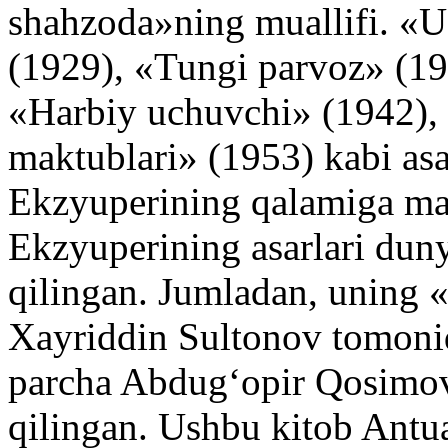
shahzoda»ning muallifi. «U
(1929), «Tungi parvoz» (19
«Harbiy uchuvchi» (1942),
maktublari» (1953) kabi asa
Ekzyuperining qalamiga ma
Ekzyuperining asarlari duny
qilingan. Jumladan, uning 
Xayriddin Sultonov tomoni
parcha Abdug‘opir Qosimov 
qilingan. Ushbu kitob Antu