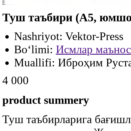
Туш таъбири (А5, юмшо
Nashriyot:
Vektor-Press
Bo‘limi:
Исмлар маънос
Muallifi:
Иброҳим Руст
4 000
product summery
Туш таъбирларига бағишл