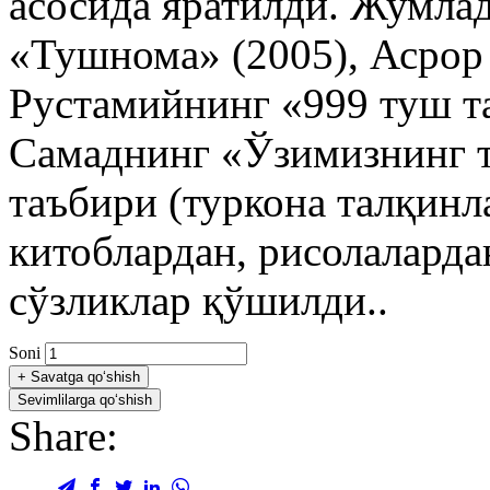
асосида яратилди. Жумла
«Тушнома» (2005), Асрор
Рустамийнинг «999 туш т
Самаднинг «Ўзимизнинг т
таъбири (туркона талқинл
китоблардан, рисолаларда
сўзликлар қўшилди..
Soni
+
Savatga qo‘shish
Sevimlilarga qo‘shish
Share: