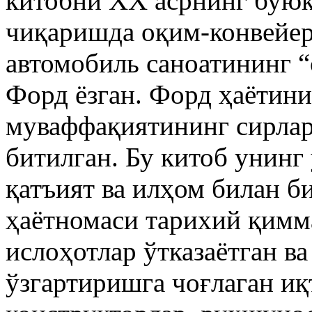
китобни XX асрнинг буюк
чиқаришда оқим-конвейе
автомобиль саноатининг “
Форд ёзган. Форд ҳаётини
муваффақиятининг сирлар
битилган. Бу китоб унинг 
қатъият ва илҳом билан б
ҳаётномаси тарихий қимм
ислоҳотлар ўтказаётган в
ўзгартиришга чоғлаган иқ