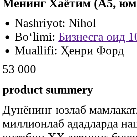
Менинг Хаётим (А5, юм
Nashriyot:
Nihol
Bo‘limi:
Бизнесга оид 1
Muallifi:
Ҳенри Форд
53 000
product summery
Дунёнинг юзлаб мамлакат
миллионлаб ададларда на