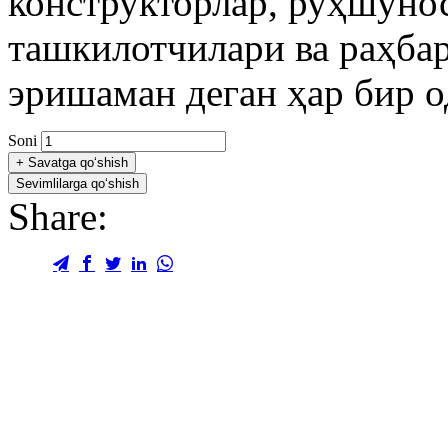
конструкторлар, руҳшунос
ташкилотчилари ва раҳбар
эришаман деган ҳар бир о
Soni
+
Savatga qo‘shish
Sevimlilarga qo‘shish
Share: