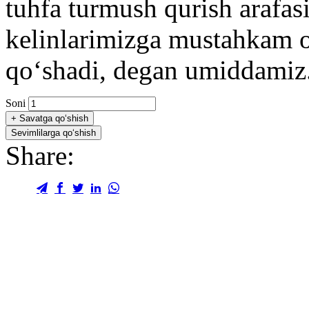
tuhfa turmush qurish arafas
kelinlarimizga mustahkam oi
qoʻshadi, degan umiddamiz.
Soni
+
Savatga qo‘shish
Sevimlilarga qo‘shish
Share: