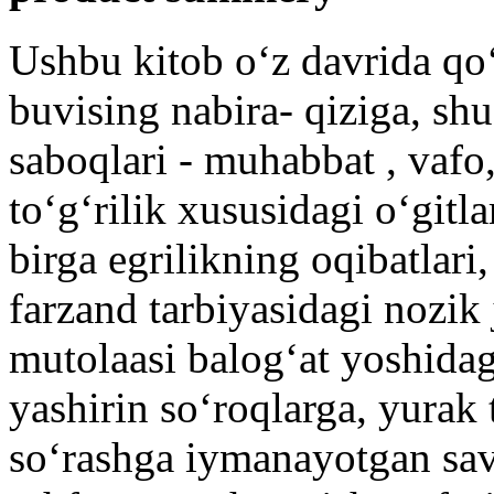
Ushbu kitob oʻz davrida qo
buvising nabira- qiziga, sh
saboqlari - muhabbat , vafo,
toʻgʻrilik xususidagi oʻgitl
birga egrilikning oqibatlari,
farzand tarbiyasidagi nozik 
mutolaasi balogʻat yoshidag
yashirin soʻroqlarga, yurak
soʻrashga iymanayotgan sav