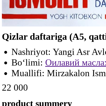
Qizlar daftariga (А5, qatt
Nashriyot:
Yangi Asr Avl
Bo‘limi:
Оилавий масла
Muallifi:
Mirzakalon Ism
22 000
product summery