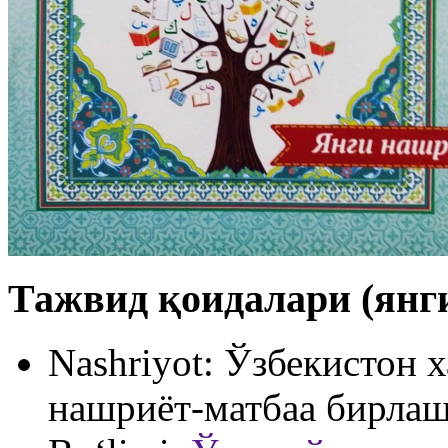
Тажвид қоидалари (янги
Nashriyot:
Ўзбекистон х
нашриёт-матбаа бирла