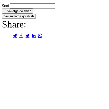
Soni
+
Savatga qo‘shish
Sevimlilarga qo‘shish
Share: