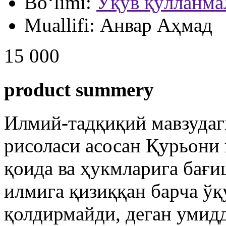
Bo‘limi:
Ўқув қўлланма
Muallifi:
Анвар Аҳмад
15 000
product summery
Илмий-тадқиқий мавзудаг
рисоласи асосан Қурьони
қоида ва ҳукмларига бағ
илмига қизиққан барча ў
қолдирмайди, деган умидд