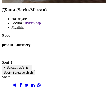
Дўппи (Soylu-Mercan)
Nashriyot:
Bo‘limi:
Дўппилар
Muallifi:
6 000
product summery
.
Soni
+
Savatga qo‘shish
Sevimlilarga qo‘shish
Share: