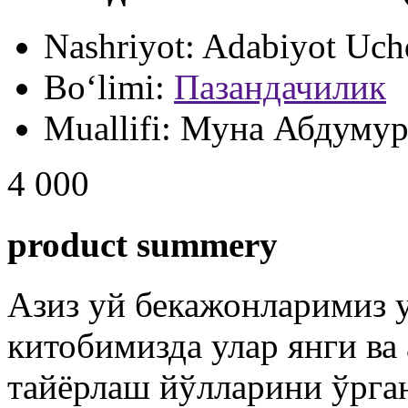
Nashriyot:
Adabiyot Uch
Bo‘limi:
Пазандачилик
Muallifi:
Муна Абдумур
4 000
product summery
Азиз уй бекажонларимиз 
китобимизда улар янги ва
тайёрлаш йўлларини ўрга