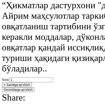
“Ҳикматлар дастурхони "д
Айрим маҳсулотлар таркиб
овқатланиш тартибини ўз
керакли моддалар, дўконл
овқатлар қандай иссиқлик
туриши ҳақидаги қизиқар
бўладилар..
Soni
+
Savatga qo‘shish
Sevimlilarga qo‘shish
Share: