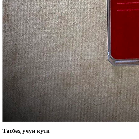
Тасбеҳ учун қути