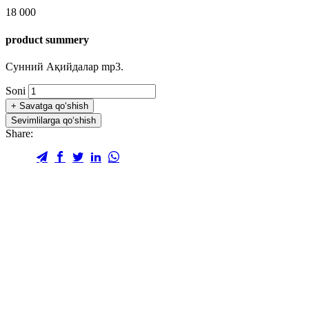
18 000
product summery
Сунний Ақийдалар mp3.
Soni
+
Savatga qo‘shish
Sevimlilarga qo‘shish
Share: