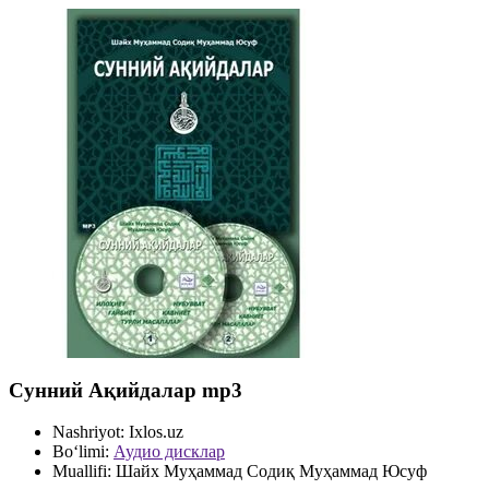
Сунний Ақийдалар mp3
Nashriyot:
Ixlos.uz
Bo‘limi:
Аудио дисклар
Muallifi:
Шайх Муҳаммад Содиқ Муҳаммад Юсуф