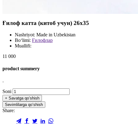
Ғилоф катта (китоб учун) 26х35
Nashriyot:
Made in Uzbekistan
Bo‘limi:
Ғилофлар
Muallifi:
11 000
product summery
.
Soni
+
Savatga qo‘shish
Sevimlilarga qo‘shish
Share: