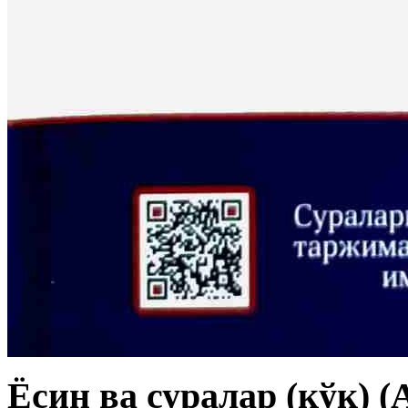
Ёсин ва суралар (кўк) (