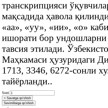
транскрипцияси ўқувчила
мақсадида ҳавола қилинди
«аа», «уу», «ии», «о» каби
ишорати бор ундошларни
тавсия этилади. Ўзбекист
Маҳкамаси ҳузуридаги Д
1713, 3346, 6272-сонли ху
тайёрланди..
Soni
+
Savatga qo‘shish
Sevimlilarga qo‘shish