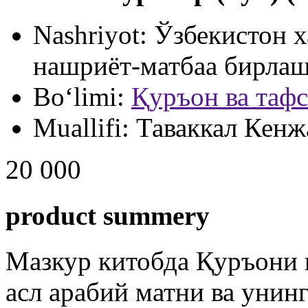
Nashriyot:
Ўзбекистон х
нашриёт-матбаа бирла
Bo‘limi:
Қуръон ва таф
Muallifi:
Таваккал Кенж
20 000
product summery
Мазкур китобда Қуръони 
асл арабий матни ва унин