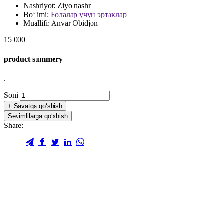
Nashriyot:
Ziyo nashr
Bo‘limi:
Болалар учун эртаклар
Muallifi:
Anvar Obidjon
15 000
product summery
.
Soni
+
Savatga qo‘shish
Sevimlilarga qo‘shish
Share: