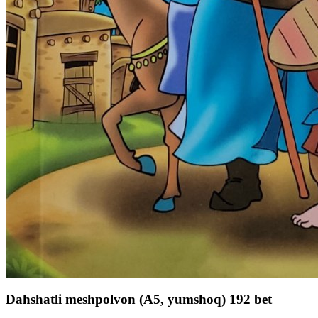
Dahshatli meshpolvon (А5, yumshoq) 192 bet