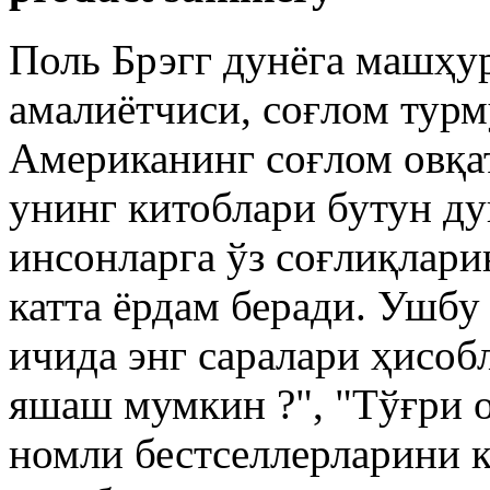
Поль Брэгг дунёга машҳу
амалиётчиси, соғлом турм
Американинг соғлом овқа
унинг китоблари бутун ду
инсонларга ўз соғлиқлари
катта ёрдам беради. Ушбу
ичида энг саралари ҳисоб
яшаш мумкин ?", "Тўғри о
номли бестселлерларини 