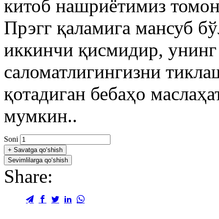
китоб нашриётимиз томон
Прэгг қаламига мансуб бў
иккинчи қисмидир, унинг
саломатлигингизни тикла
қотадиган бебаҳо маслаҳа
мумкин..
Soni
+
Savatga qo‘shish
Sevimlilarga qo‘shish
Share: