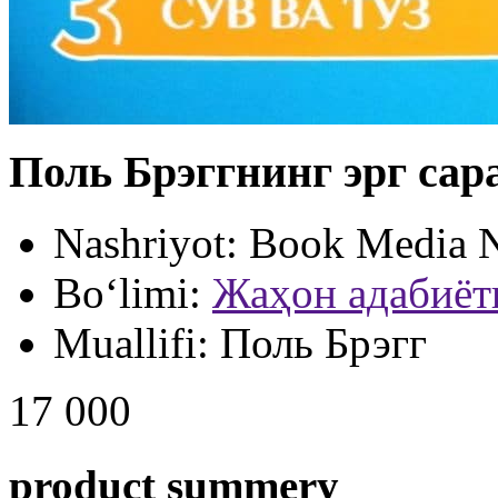
Поль Брэггнинг эрг сар
Nashriyot:
Book Media 
Bo‘limi:
Жаҳон адабиёт
Muallifi:
Поль Брэгг
17 000
product summery