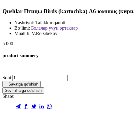
Qushlar Птицы Birds (kartochka) А6 юмшоқ (кири
Nashriyot:
Tafakkur qanoti
Bo‘limi:
Болалар учун эртаклар
Muallifi:
V.Ro'zibekov
5 000
product summery
.
Soni
+
Savatga qo‘shish
Sevimlilarga qo‘shish
Share: